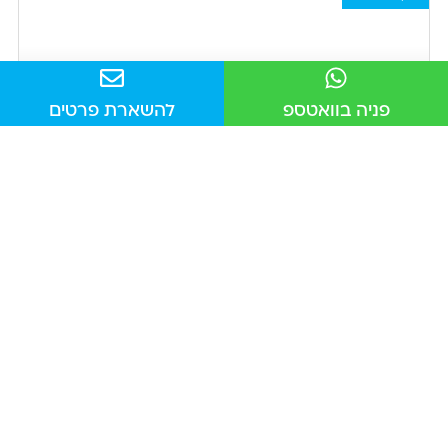
פניה בוואטספ
להשארת פרטים
ניקוי שטיחים מקיר לקיר
למה חשוב לנקות שטיחים מקיר לקיר? ניקוי שטיחים מקיר
לקיר הוא הרבה יותר מעניין אסתטי – זהו צעד חיוני
לשמירה על בריאות הבית ודייריו. שטיח
14/01/2025
אין תגובות